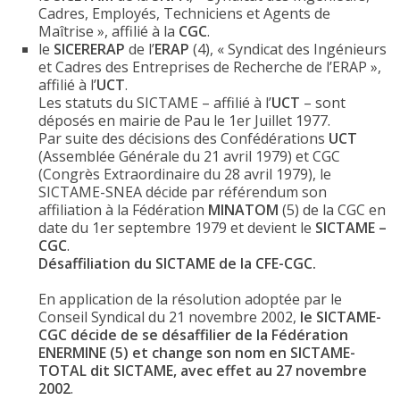
Cadres, Employés, Techniciens et Agents de
Maîtrise », affilié à la
CGC
.
le
SICERERAP
de l’
ERAP
(4), « Syndicat des Ingénieurs
et Cadres des Entreprises de Recherche de l’ERAP »,
affilié à l’
UCT
.
Les statuts du SICTAME – affilié à l’
UCT
– sont
déposés en mairie de Pau le 1er Juillet 1977.
Par suite des décisions des Confédérations
UCT
(Assemblée Générale du 21 avril 1979) et CGC
(Congrès Extraordinaire du 28 avril 1979), le
SICTAME-SNEA décide par référendum son
affiliation à la Fédération
MINATOM
(5) de la CGC en
date du 1er septembre 1979 et devient le
SICTAME –
CGC
.
Désaffiliation du SICTAME de la CFE-CGC.
En application de la résolution adoptée par le
Conseil Syndical du 21 novembre 2002,
le SICTAME-
CGC décide de se désaffilier de la Fédération
ENERMINE (5) et change son nom en SICTAME-
TOTAL dit SICTAME, avec effet au 27 novembre
2002
.