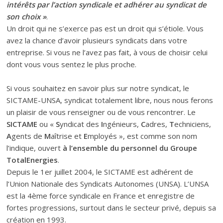
intérêts par l’action syndicale et adhérer au syndicat de
son choix »
.
Un droit qui ne s’exerce pas est un droit qui s’étiole. Vous
avez la chance d’avoir plusieurs syndicats dans votre
entreprise. Si vous ne l’avez pas fait, à vous de choisir celui
dont vous vous sentez le plus proche.
Si vous souhaitez en savoir plus sur notre syndicat, le
SICTAME-UNSA, syndicat totalement libre, nous nous ferons
un plaisir de vous renseigner ou de vous rencontrer. Le
SICTAME
ou «
S
yndicat des
I
ngénieurs,
C
adres,
T
echniciens,
A
gents de
M
aîtrise et
E
mployés », est comme son nom
l’indique, ouvert
à l’ensemble du personnel du Groupe
TotalEnergies
.
Depuis le 1er juillet 2004, le SICTAME est adhérent de
l’Union Nationale des Syndicats Autonomes (UNSA). L’UNSA
est la 4ème force syndicale en France et enregistre de
fortes progressions, surtout dans le secteur privé, depuis sa
création en 1993.