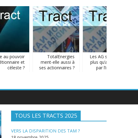
 au pouvoir
TotalEnergies
Les AG sont-elles
tionnaire et
ment-elle aussi à
plus qu’anéanties
céleste ?
ses actionnaires ?
par l’inflation ?
TOUS LES TRACTS 2025
VERS LA DISPARITION DES TAM ?
18 novembre 2025