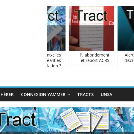
Les AG sont-elles
IP, abondement
Alerte
plus qu’anéanties
et report ACRS
discré
par l’inflation ?
DHÉRER
CONNEXION YAMMER
TRACTS
UNSA