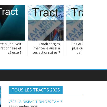
te au pouvoir
TotalEnergies
Les AG sont-elles
étionnaire et
ment-elle aussi à
plus qu’anéanties
céleste ?
ses actionnaires ?
par l’inflation ?
TOUS LES TRACTS 2025
VERS LA DISPARITION DES TAM ?
18 novembre 2025