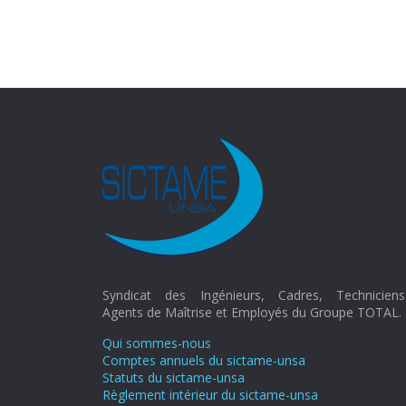
Syndicat des Ingénieurs, Cadres, Techniciens
Agents de Maîtrise et Employés du Groupe TOTAL.
Qui sommes-nous
Comptes annuels du sictame-unsa
Statuts du sictame-unsa
Règlement intérieur du sictame-unsa