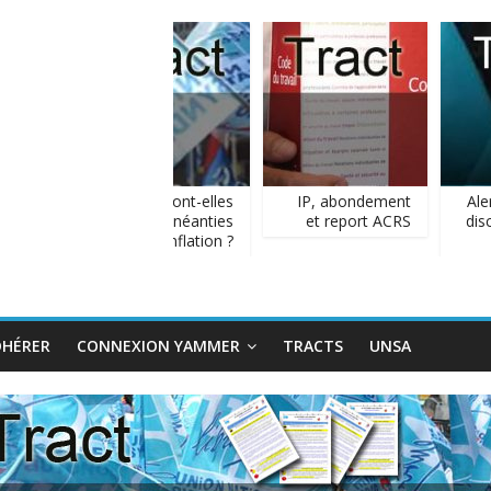
Les AG sont-elles
IP, abondement
Aler
plus qu’anéanties
et report ACRS
discr
par l’inflation ?
DHÉRER
CONNEXION YAMMER
TRACTS
UNSA